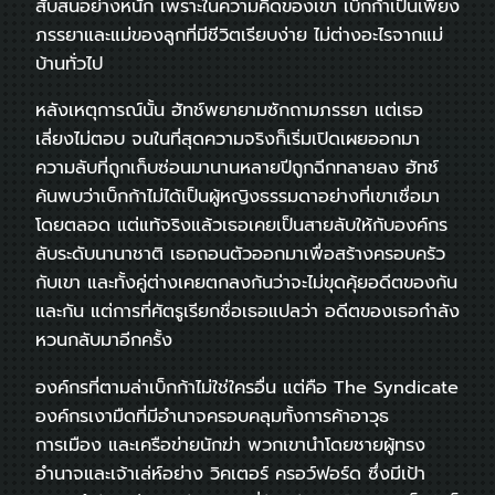
สับสนอย่างหนัก เพราะในความคิดของเขา เบ็กก้าเป็นเพียง
ภรรยาและแม่ของลูกที่มีชีวิตเรียบง่าย ไม่ต่างอะไรจากแม่
บ้านทั่วไป
หลังเหตุการณ์นั้น ฮัทช์พยายามซักถามภรรยา แต่เธอ
เลี่ยงไม่ตอบ จนในที่สุดความจริงก็เริ่มเปิดเผยออกมา
ความลับที่ถูกเก็บซ่อนมานานหลายปีถูกฉีกทลายลง ฮัทช์
ค้นพบว่าเบ็กก้าไม่ได้เป็นผู้หญิงธรรมดาอย่างที่เขาเชื่อมา
โดยตลอด แต่แท้จริงแล้วเธอเคยเป็นสายลับให้กับองค์กร
ลับระดับนานาชาติ เธอถอนตัวออกมาเพื่อสร้างครอบครัว
กับเขา และทั้งคู่ต่างเคยตกลงกันว่าจะไม่ขุดคุ้ยอดีตของกัน
และกัน แต่การที่ศัตรูเรียกชื่อเธอแปลว่า อดีตของเธอกำลัง
หวนกลับมาอีกครั้ง
องค์กรที่ตามล่าเบ็กก้าไม่ใช่ใครอื่น แต่คือ The Syndicate
องค์กรเงามืดที่มีอำนาจครอบคลุมทั้งการค้าอาวุธ
การเมือง และเครือข่ายนักฆ่า พวกเขานำโดยชายผู้ทรง
อำนาจและเจ้าเล่ห์อย่าง วิคเตอร์ ครอว์ฟอร์ด ซึ่งมีเป้า