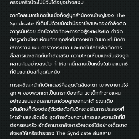
ครอบครัวนี้จะไม่มีวันได้อยู่อย่างสงบ
ฉากไคลแมกซ์เกิดขึ้นเมื่อทั้งคู่บุกสำนักงานใหญ่ของ The
Syndicate ที่เต็มไปด้วยนักฆ่ามืออาชีพและกองกำลังติด
อาวุธนับร้อย ฮัทช์อาศัยทักษะการต่อสู้ระยะประชิด กำจัด
ศัตรูอย่างโหดเหี้ยมด้วยทุกสิ่งที่ขวางหน้า ในขณะที่เบ็กก้า
ใช้การวางแผน การวางระเบิด และเทคโนโลยีเพื่อตัดการ
สื่อสารและสกัดกั้นกำลังเสริม ความโหดเหี้ยมและชั้นเชิงถูก
ผสานกันอย่างลงตัว ทำให้ฉากนี้กลายเป็นหนึ่งในไคลแมกซ์
ที่ดิบและมันส์ที่สุดในหนัง
การเผชิญหน้ากับวิคเตอร์คือจุดตัดสินชะตา เขาพยายามใช้
ลูก ๆ ของพวกเขาเป็นเกราะป้องกัน แต่เบ็กก้าวางแผน
อย่างแยบยลจนสามารถช่วยลูกออกมาได้ ขณะเดีย
วกันฮัทช์ก็ต้องต่อสู้ตัวต่อตัวกับวิคเตอร์ในการประลองที่
โหดร้ายและยืดเยื้อ สุดท้ายด้วยความโกรธและความรักที่มี
ต่อครอบครัว ฮัทช์สามารถสังหารวิคเตอร์ได้อย่างเด็ดขาด
ส่งผลให้เครือข่ายของ The Syndicate ล่มสลาย