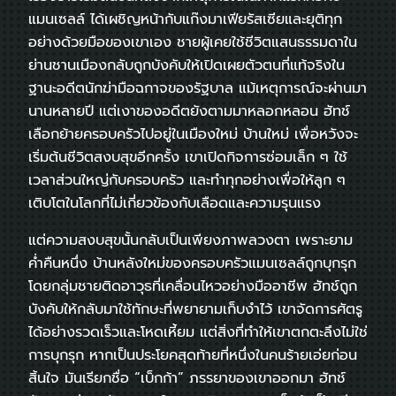
แมนเซลล์ ได้เผชิญหน้ากับแก๊งมาเฟียรัสเซียและยุติทุก
อย่างด้วยมือของเขาเอง ชายผู้เคยใช้ชีวิตแสนธรรมดาใน
ย่านชานเมืองกลับถูกบังคับให้เปิดเผยตัวตนที่แท้จริงใน
ฐานะอดีตนักฆ่ามือฉกาจของรัฐบาล แม้เหตุการณ์จะผ่านมา
นานหลายปี แต่เงาของอดีตยังตามมาหลอกหลอน ฮัทช์
เลือกย้ายครอบครัวไปอยู่ในเมืองใหม่ บ้านใหม่ เพื่อหวังจะ
เริ่มต้นชีวิตสงบสุขอีกครั้ง เขาเปิดกิจการซ่อมเล็ก ๆ ใช้
เวลาส่วนใหญ่กับครอบครัว และทำทุกอย่างเพื่อให้ลูก ๆ
เติบโตในโลกที่ไม่เกี่ยวข้องกับเลือดและความรุนแรง
แต่ความสงบสุขนั้นกลับเป็นเพียงภาพลวงตา เพราะยาม
ค่ำคืนหนึ่ง บ้านหลังใหม่ของครอบครัวแมนเซลล์ถูกบุกรุก
โดยกลุ่มชายติดอาวุธที่เคลื่อนไหวอย่างมืออาชีพ ฮัทช์ถูก
บังคับให้กลับมาใช้ทักษะที่พยายามเก็บงำไว้ เขาจัดการศัตรู
ได้อย่างรวดเร็วและโหดเหี้ยม แต่สิ่งที่ทำให้เขาตกตะลึงไม่ใช่
การบุกรุก หากเป็นประโยคสุดท้ายที่หนึ่งในคนร้ายเอ่ยก่อน
สิ้นใจ มันเรียกชื่อ “เบ็กก้า” ภรรยาของเขาออกมา ฮัทช์