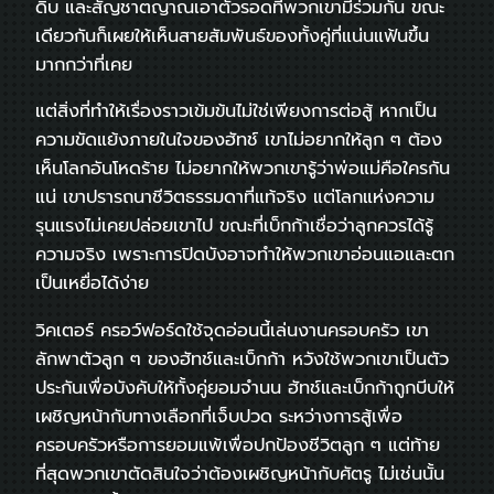
ดิบ และสัญชาตญาณเอาตัวรอดที่พวกเขามีร่วมกัน ขณะ
เดียวกันก็เผยให้เห็นสายสัมพันธ์ของทั้งคู่ที่แน่นแฟ้นขึ้น
มากกว่าที่เคย
แต่สิ่งที่ทำให้เรื่องราวเข้มข้นไม่ใช่เพียงการต่อสู้ หากเป็น
ความขัดแย้งภายในใจของฮัทช์ เขาไม่อยากให้ลูก ๆ ต้อง
เห็นโลกอันโหดร้าย ไม่อยากให้พวกเขารู้ว่าพ่อแม่คือใครกัน
แน่ เขาปรารถนาชีวิตธรรมดาที่แท้จริง แต่โลกแห่งความ
รุนแรงไม่เคยปล่อยเขาไป ขณะที่เบ็กก้าเชื่อว่าลูกควรได้รู้
ความจริง เพราะการปิดบังอาจทำให้พวกเขาอ่อนแอและตก
เป็นเหยื่อได้ง่าย
วิคเตอร์ ครอว์ฟอร์ดใช้จุดอ่อนนี้เล่นงานครอบครัว เขา
ลักพาตัวลูก ๆ ของฮัทช์และเบ็กก้า หวังใช้พวกเขาเป็นตัว
ประกันเพื่อบังคับให้ทั้งคู่ยอมจำนน ฮัทช์และเบ็กก้าถูกบีบให้
เผชิญหน้ากับทางเลือกที่เจ็บปวด ระหว่างการสู้เพื่อ
ครอบครัวหรือการยอมแพ้เพื่อปกป้องชีวิตลูก ๆ แต่ท้าย
ที่สุดพวกเขาตัดสินใจว่าต้องเผชิญหน้ากับศัตรู ไม่เช่นนั้น