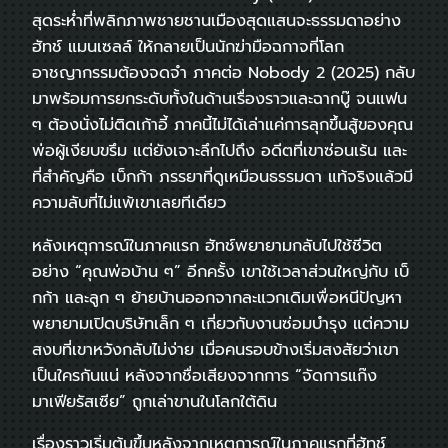
สุดระห่ำที่พลิกภาพชายชานเมืองสุดแสนจะธรรมดาอย่าง
ฮัทช์ แมนเซลล์ ให้กลายเป็นนักฆ่ามือฉกาจที่โลก
อาชญากรรมต้องจดจำ ภาคต่อ Nobody 2 (2025) กลับ
มาพร้อมการยกระดับทั้งในด้านเรื่องราวและฉากบู๊ จนแฟน
ๆ ต้องนั่งไม่ติดเก้าอี้ ภาคนี้ไม่ได้เล่าแค่การลุกขึ้นสู้ของคุณ
พ่อผู้เงียบขรึม แต่ยังเจาะลึกไปถึง อดีตที่เขาซ่อนเร้น และ
ที่สำคัญคือ เบ็กก้า ภรรยาที่ดูเหมือนธรรมดา แท้จริงแล้วมี
ความลับที่ไม่แพ้เขาเลยทีเดียว
หลังเหตุการณ์ในภาคแรก ฮัทช์พยายามกลับไปใช้ชีวิต
อย่าง “คุณพ่อบ้าน ๆ” อีกครั้ง เขาใช้เวลาส่วนใหญ่กับ เบ็
กก้า และลูก ๆ ย้ายบ้านออกจากละแวกเดิมเพื่อหนีปัญหา
พยายามเปิดบริษัทเล็ก ๆ เกี่ยวกับงานซ่อมบำรุง แต่ความ
สงบที่เขาหวังกลับไม่ง่าย เมื่อคนรอบข้างเริ่มสงสัยว่าเขา
เป็นใครกันแน่ หลังจากชื่อเสียงจากการ “จัดการแก๊ง
มาเฟียรัสเซีย” ถูกเล่าขานในโลกใต้ดิน
เรื่องราวเริ่มต้นขึ้นหลังจากเหตุการณ์ในภาคแรกที่ฮัทช์