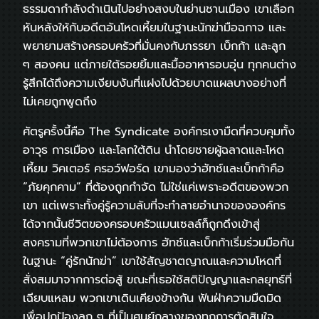
ธรรมดากำลังดำเนินไปอย่างสงบในย่านชานเมือง เขาเลือก
หันหลังให้กับอดีตอันโหดเหี้ยมในฐานะนักฆ่ามือฉกาจ และ
พยายามสร้างครอบครัวที่มั่นคงกับภรรยา เบ็กก้า และลูก
ๆ สองคน แต่ภายใต้รอยยิ้มและมื้ออาหารอบอุ่น ทุกคนต่าง
รู้สึกได้ถึงความเงียบงันที่แฝงไปด้วยบาดแผลบางอย่างที่
ไม่เคยถูกพูดถึง
ศัตรูครั้งนี้คือ The Syndicate องค์กรเงามืดที่ควบคุมทั้ง
อาวุธ การเมือง และโลกใต้ดิน นำโดยชายผู้ฉลาดและโหด
เหี้ยม วิคเตอร์ ครอว์ฟอร์ด เขามองว่าฮัทช์และเบ็กก้าคือ
“ภัยคุกคาม” ที่ต้องถูกกำจัด ไม่ใช่แค่เพราะอดีตของพวก
เขา แต่เพราะทั้งคู่รู้ความลับที่จะทำลายอำนาจขององค์กร
ได้จากนั้นชีวิตของครอบครัวแมนเซลล์ก็ถูกดึงเข้าสู่
สงครามที่พวกเขาไม่ต้องการ ฮัทช์และเบ็กก้าเริ่มร่วมมือกัน
ในฐานะ “คู่รักนักฆ่า” เขาใช้สัญชาตญาณและความโหดที่
สั่งสมมาจากการต่อสู้ ขณะที่เธอใช้สติปัญญาและกลยุทธ์ที่
เฉียบแหลม พวกเขาเดินเคียงข้างกัน ฟันฝ่าความมืดมิด
เพื่อปกป้องลูก ๆ ที่เป็นศูนย์กลางของทุกการตัดสินใจ