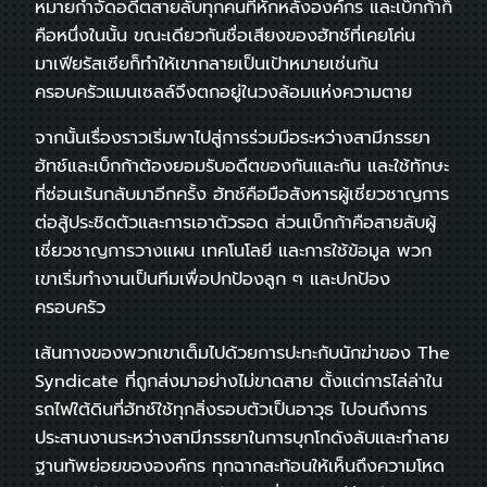
หมายกำจัดอดีตสายลับทุกคนที่หักหลังองค์กร และเบ็กก้าก็
คือหนึ่งในนั้น ขณะเดียวกันชื่อเสียงของฮัทช์ที่เคยโค่น
มาเฟียรัสเซียก็ทำให้เขากลายเป็นเป้าหมายเช่นกัน
ครอบครัวแมนเซลล์จึงตกอยู่ในวงล้อมแห่งความตาย
จากนั้นเรื่องราวเริ่มพาไปสู่การร่วมมือระหว่างสามีภรรยา
ฮัทช์และเบ็กก้าต้องยอมรับอดีตของกันและกัน และใช้ทักษะ
ที่ซ่อนเร้นกลับมาอีกครั้ง ฮัทช์คือมือสังหารผู้เชี่ยวชาญการ
ต่อสู้ประชิดตัวและการเอาตัวรอด ส่วนเบ็กก้าคือสายลับผู้
เชี่ยวชาญการวางแผน เทคโนโลยี และการใช้ข้อมูล พวก
เขาเริ่มทำงานเป็นทีมเพื่อปกป้องลูก ๆ และปกป้อง
ครอบครัว
เส้นทางของพวกเขาเต็มไปด้วยการปะทะกับนักฆ่าของ The
Syndicate ที่ถูกส่งมาอย่างไม่ขาดสาย ตั้งแต่การไล่ล่าใน
รถไฟใต้ดินที่ฮัทช์ใช้ทุกสิ่งรอบตัวเป็นอาวุธ ไปจนถึงการ
ประสานงานระหว่างสามีภรรยาในการบุกโกดังลับและทำลาย
ฐานทัพย่อยขององค์กร ทุกฉากสะท้อนให้เห็นถึงความโหด