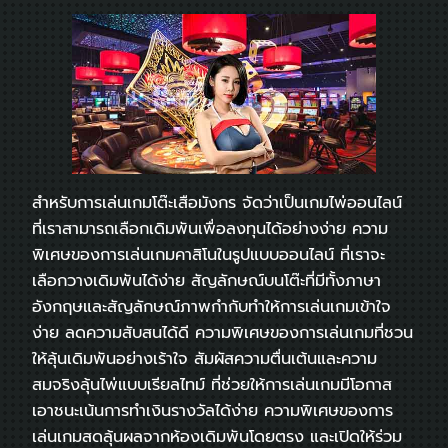
สำหรับการเล่นเกมโต๊ะเสือมังกร จัดว่าเป็นเกมไพ่ออนไลน์
ที่เราสามารถเลือกเดิมพันเพื่อลงทุนได้อย่างง่าย ความ
พิเศษของการเล่นเกมคาสิโนในรูปแบบออนไลน์ ที่เราจะ
เลือกวางเดิมพันได้ง่าย สัญลักษณ์บนโต๊ะที่มีทั้งภาษา
อังกฤษและสัญลักษณ์ภาพกำกับทำให้การเล่นเกมเข้าใจ
ง่าย ลดความสับสนได้ดี ความพิเศษของการเล่นเกมที่ชวน
ให้ลุ้นเดิมพันอย่างเร้าใจ สัมผัสความตื่นเต้นและความ
สมจริงลุ้นไพ่แบบเรียลไทม์ ที่ช่วยให้การเล่นเกมมีโอกาส
เอาชนะเน้นการทำเงินรางวัลได้ง่าย ความพิเศษของการ
เล่นเกมสดลุ้นผลจากห้องเดิมพันโดยตรง และเปิดให้ร่วม