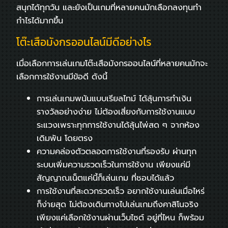
สนุกได้ทุกวัน และยังเป็นเกมที่หลายคนมักเลือกลงทุนทำ
กำไรได้มากขึ้น
โต๊ะเสือมังกรออนไลน์มีดีอย่างไร
เมื่อเลือกการเล่นเกมโต๊ะเสือมังกรออนไลน์ที่หลายคนมักจะ
เลือกการใช้งานมีข้อดี ดังนี้
การเล่นเกมพนันแบบเรียลไทม์ ได้ลุ้นการทำเงิน
รางวัลอย่างง่าย ไม่ต้องเสี่ยงกับการใช้งานแบบ
ระแวงเพราะทุกการใช้งานได้ลุ้นไพ่สด ๆ จากห้อง
เดิมพัน โดยตรง
ความคล่องตัวตลอดการใช้งานที่รองรับ ผ่านทุก
ระบบเพิ่มความรวดเร็วในการใช้งาน เพียงแค่มี
สัญญาณเน็ตแค่นี้ก็เล่นเกม ที่ชอบได้แล้ว
การใช้งานที่สะดวกรวดเร็ว อยากใช้งานเล่นเมื่อไหร่
ก็ง่ายสุด ไม่ต้องเดินทางไปเล่นเกมถึงคาสิโนจริง
เพียงแค่เลือกใช้งานผ่านเว็บไซต์ อยู่ที่ไหน ก็พร้อม