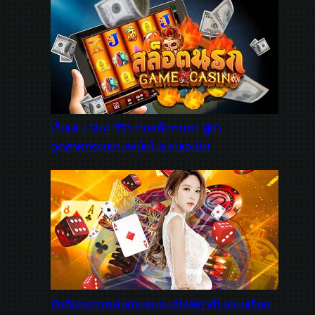
เว็บเล่น Slot รีวิวเกมสล็อตนรก ผู้นำ
อุตสาหกรรมเกมพนันในแถบเอเชีย
ข้อดีของการเล่นเกมแบรนด์ไลฟ์คาสิโนแบบเรียล